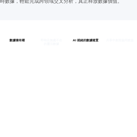
時數據，輕鬆完成跨領域交叉分析，真正釋放數據價值。
數據擁有權
即時且無處不在
AI 就緒的數據建置
共享中創造協同效益
的靈活數據