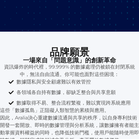
品牌願景
一場來自「問題意識」的創新革命
資訊爆炸的時代裡，99.999% 的數據處理仍被鎖在封閉系統
中，無法自由流通。你可能也面對這些困境：
數據隱私與安全顧慮難以有效管控
各領域各自持有數據，卻缺乏整合與共享意願
數據取得不易、整合流程繁複，難以實現跨系統應用
這些「數據孤島」正阻礙人類智慧的累積與應用。
因此，Aralia決心重建數據流通與共享的秩序，以自身專利技術
開發一套開放、即時的數據管理與分析系統，讓數據擁有者能主
動掌握資料權益的同時，也降低技術門檻，使用戶能隨時使用即