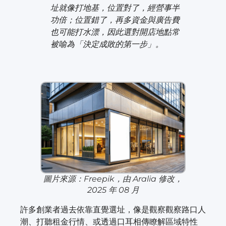
址就像打地基，位置對了，經營事半
功倍；位置錯了，再多資金與廣告費
也可能打水漂，因此選對開店地點常
被喻為「決定成敗的第一步」。
圖片來源：Freepik，由 Aralia 修改，
2025 年 08 月
許多創業者過去依靠直覺選址，像是觀察觀察路口人
潮、打聽租金行情、或透過口耳相傳瞭解區域特性