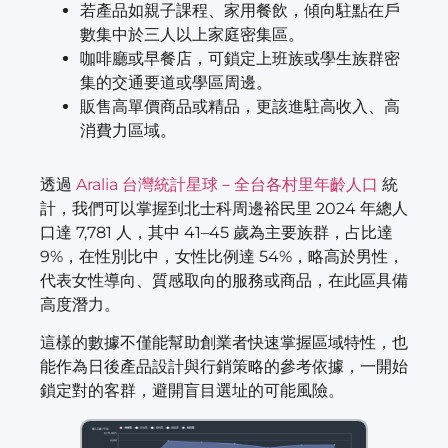
若產品如親子課程、家用餐飲，傾向駐點在戶
數集中於三人以上家庭密集區。
咖啡廳或早餐店，可鎖定上班族或學生族群密
集的交通要道或學區周邊。
販售高單價商品或精品，更該進駐高收入、高
消費力區域。
透過
Aralia 台灣統計星球－全台各村里年齡人口
統
計，我們可以掌握到北士科周邊裕民里 2024 年總人
口達 7,781 人，其中 41–45 歲為主要族群，占比達
9%，在性別比中，女性比例達 54%，略高於男性，
代表女性導向、質感取向的服務或商品，在此區具備
高度潛力。
這樣的數據不僅能幫助創業者快速掌握區域特性，也
能作為日後產品設計與行銷策略的參考依據，一開始
鎖定對的客群，避開盲目選址的可能風險。