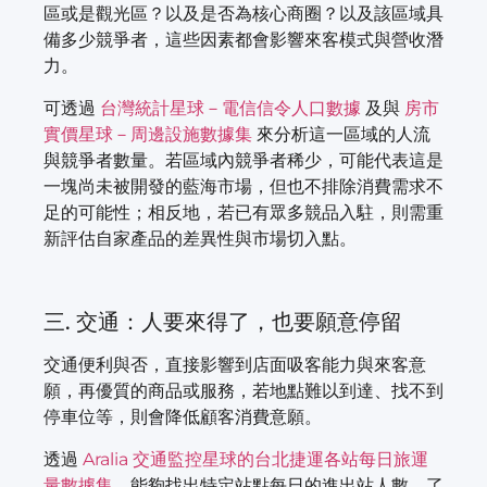
區或是觀光區？以及是否為核心商圈？以及該區域具
備多少競爭者，這些因素都會影響來客模式與營收潛
力。
可透過
台灣統計星球－電信信令人口數據
及與
房市
實價星球－周邊設施數據集
來分析這一區域的人流
與競爭者數量。若區域內競爭者稀少，可能代表這是
一塊尚未被開發的藍海市場，但也不排除消費需求不
足的可能性；相反地，若已有眾多競品入駐，則需重
新評估自家產品的差異性與市場切入點。
三. 交通：人要來得了，也要願意停留
交通便利與否，直接影響到店面吸客能力與來客意
願，再優質的商品或服務，若地點難以到達、找不到
停車位等，則會降低顧客消費意願。
透過
Aralia 交通監控星球的台北捷運各站每日旅運
量數據集
，能夠找出特定站點每日的進出站人數，了